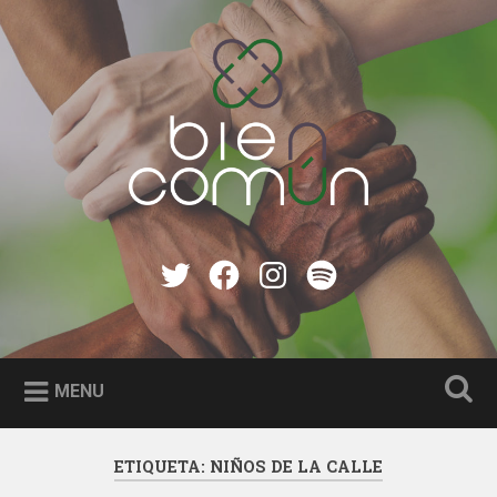
Skip
to
Search
content
Bien Común
Twitter
Facebook
instagram
Spotify
MENU
ETIQUETA:
NIÑOS DE LA CALLE