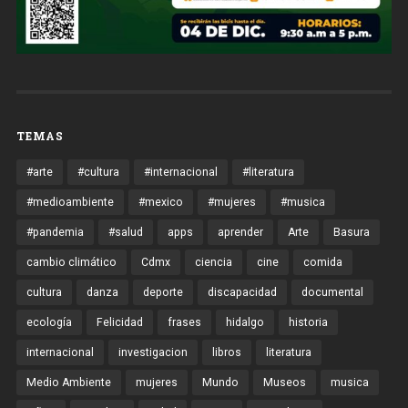
TEMAS
#arte
#cultura
#internacional
#literatura
#medioambiente
#mexico
#mujeres
#musica
#pandemia
#salud
apps
aprender
Arte
Basura
cambio climático
Cdmx
ciencia
cine
comida
cultura
danza
deporte
discapacidad
documental
ecología
Felicidad
frases
hidalgo
historia
internacional
investigacion
libros
literatura
Medio Ambiente
mujeres
Mundo
Museos
musica