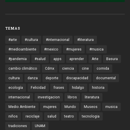
TEMAS
#arte
#cultura
#internacional
#literatura
#medioambiente
#mexico
#mujeres
#musica
#pandemia
#salud
apps
aprender
Arte
Basura
cambio climático
Cdmx
ciencia
cine
comida
cultura
danza
deporte
discapacidad
documental
ecología
Felicidad
frases
hidalgo
historia
internacional
investigacion
libros
literatura
Medio Ambiente
mujeres
Mundo
Museos
musica
niños
reciclaje
salud
teatro
tecnologia
tradiciones
UNAM