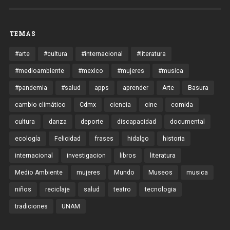
TEMAS
#arte
#cultura
#internacional
#literatura
#medioambiente
#mexico
#mujeres
#musica
#pandemia
#salud
apps
aprender
Arte
Basura
cambio climático
Cdmx
ciencia
cine
comida
cultura
danza
deporte
discapacidad
documental
ecología
Felicidad
frases
hidalgo
historia
internacional
investigacion
libros
literatura
Medio Ambiente
mujeres
Mundo
Museos
musica
niños
reciclaje
salud
teatro
tecnologia
tradiciones
UNAM