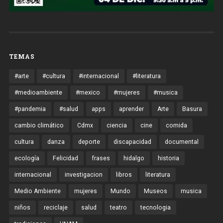
TEMAS
#arte
#cultura
#internacional
#literatura
#medioambiente
#mexico
#mujeres
#musica
#pandemia
#salud
apps
aprender
Arte
Basura
cambio climático
Cdmx
ciencia
cine
comida
cultura
danza
deporte
discapacidad
documental
ecología
Felicidad
frases
hidalgo
historia
internacional
investigacion
libros
literatura
Medio Ambiente
mujeres
Mundo
Museos
musica
niños
reciclaje
salud
teatro
tecnologia