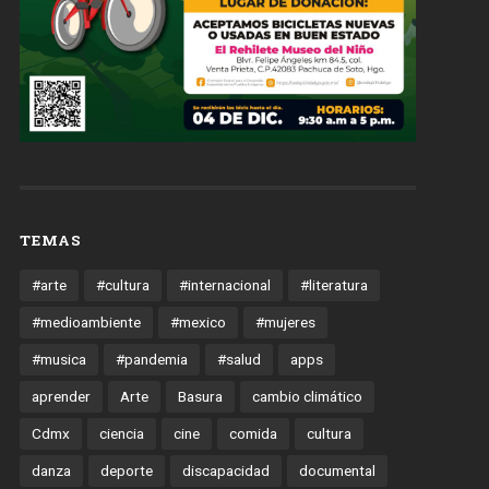
TEMAS
#arte
#cultura
#internacional
#literatura
#medioambiente
#mexico
#mujeres
#musica
#pandemia
#salud
apps
aprender
Arte
Basura
cambio climático
Cdmx
ciencia
cine
comida
cultura
danza
deporte
discapacidad
documental