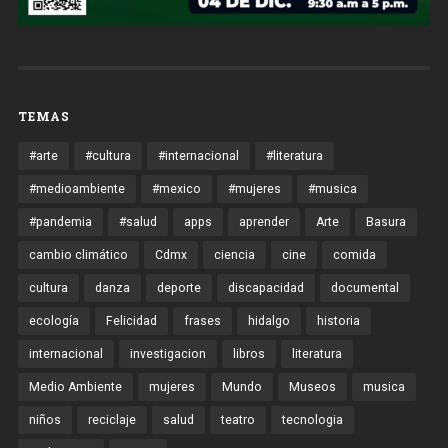
TEMAS
#arte
#cultura
#internacional
#literatura
#medioambiente
#mexico
#mujeres
#musica
#pandemia
#salud
apps
aprender
Arte
Basura
cambio climático
Cdmx
ciencia
cine
comida
cultura
danza
deporte
discapacidad
documental
ecología
Felicidad
frases
hidalgo
historia
internacional
investigacion
libros
literatura
Medio Ambiente
mujeres
Mundo
Museos
musica
niños
reciclaje
salud
teatro
tecnologia