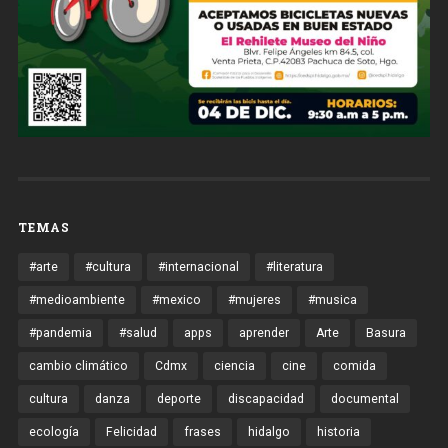
TEMAS
#arte
#cultura
#internacional
#literatura
#medioambiente
#mexico
#mujeres
#musica
#pandemia
#salud
apps
aprender
Arte
Basura
cambio climático
Cdmx
ciencia
cine
comida
cultura
danza
deporte
discapacidad
documental
ecología
Felicidad
frases
hidalgo
historia