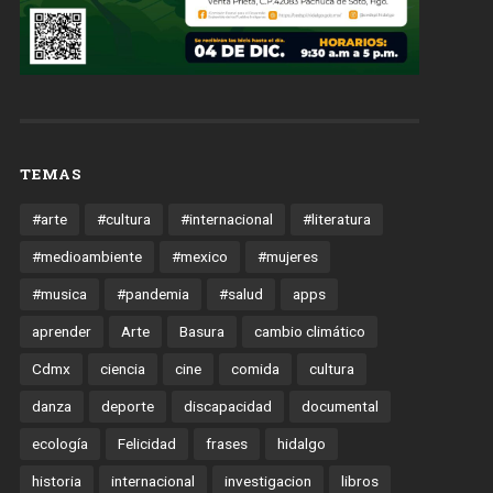
TEMAS
#arte
#cultura
#internacional
#literatura
#medioambiente
#mexico
#mujeres
#musica
#pandemia
#salud
apps
aprender
Arte
Basura
cambio climático
Cdmx
ciencia
cine
comida
cultura
danza
deporte
discapacidad
documental
ecología
Felicidad
frases
hidalgo
historia
internacional
investigacion
libros