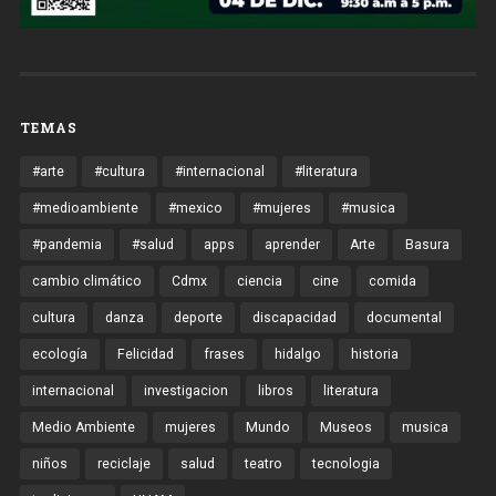
TEMAS
#arte
#cultura
#internacional
#literatura
#medioambiente
#mexico
#mujeres
#musica
#pandemia
#salud
apps
aprender
Arte
Basura
cambio climático
Cdmx
ciencia
cine
comida
cultura
danza
deporte
discapacidad
documental
ecología
Felicidad
frases
hidalgo
historia
internacional
investigacion
libros
literatura
Medio Ambiente
mujeres
Mundo
Museos
musica
niños
reciclaje
salud
teatro
tecnologia