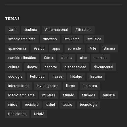
TEMAS
#arte
#cultura
#internacional
#literatura
#medioambiente
#mexico
#mujeres
#musica
#pandemia
#salud
apps
aprender
Arte
Basura
cambio climático
Cdmx
ciencia
cine
comida
cultura
danza
deporte
discapacidad
documental
ecología
Felicidad
frases
hidalgo
historia
internacional
investigacion
libros
literatura
Medio Ambiente
mujeres
Mundo
Museos
musica
niños
reciclaje
salud
teatro
tecnologia
tradiciones
UNAM