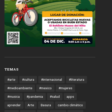
TEMAS
#arte
#cultura
#internacional
#literatura
#medioambiente
#mexico
#mujeres
#musica
#pandemia
#salud
apps
aprender
Arte
Basura
cambio climático